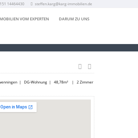
0151 14464430
steffen.karg@karg-immobilien.de
MOBILIEN VOM EXPERTEN
DARUM ZU UNS
hwenningen
|
DG-Wohnung
| 48,78m² | 2 Zimmer