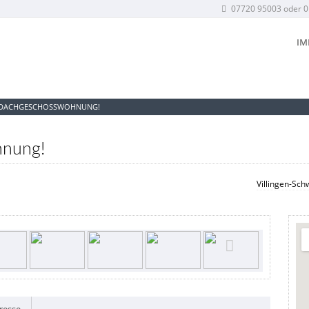
07720 95003 oder 
IM
DACHGESCHOSSWOHNUNG!
nung!
Villingen-Sc
resse